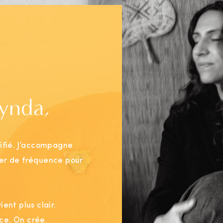
Lynda,
tifié. J’accompagne
ger de fréquence pour
ent plus clair.
ce. On crée.