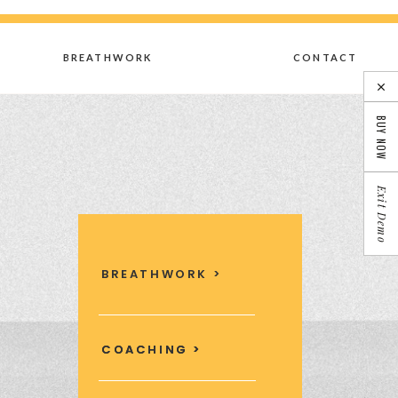
BREATHWORK
CONTACT
BUY NOW
Exit Demo
BREATHWORK >
COACHING >
COACHING >