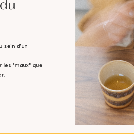
 du
u sein d'un
r les "maux" que
r.