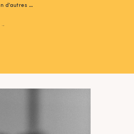
ien d’autres …
 →