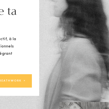
e ta
tif, à la
ionnels
tégrant
BREATHWORK >