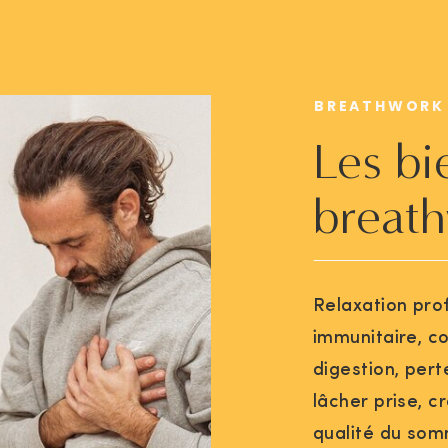
BREATHWORK
Les bi
breat
Relaxation pro
immunitaire, c
digestion, pert
lâcher prise, c
qualité du somm