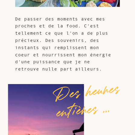
De passer des moments avec mes
proches et de la food. C'est
tellement ce que l'on a de plus
précieux. Des souvenirs, des
instants qui remplissent mon
coeur et nourrissent mon énergie
d'une puissance que je ne
retrouve nulle part ailleurs.
De
s
he
u
re
s
e
ntiè
re
s ...