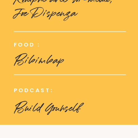
Joe Dispenza
FOOD :
Bibimbap
PODCAST:
Build Yourself