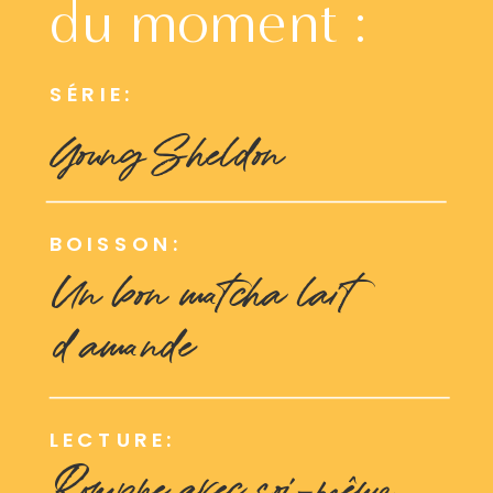
du moment :
SÉRIE:
Young Sheldon
BOISSON:
Un bon matcha lait
d'amande
LECTURE:
Rompre avec soi-même,